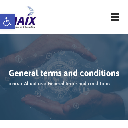
Skip
to
Open toolbar
content
General terms and conditions
maix
>
About us
>
General terms and conditions