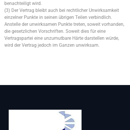
benachteiligt wird.
(3) Der Vertrag bleibt auch bei rechtlicher Unwirksamkeit
einzelner Punkte in seinen übrigen Teilen verbindlich.
Anstelle der unwirksamen Punkte treten, soweit vorhanden,
die gesetzlichen Vorschriften. Soweit dies für eine
Vertragspartei eine unzumutbare Härte darstellen würde,
wird der Vertrag jedoch im Ganzen unwirksam.