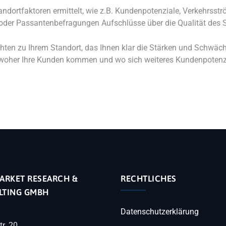
andortfaktoren ermittelt, wie z.B. Kundenpotenziale, Verkehrss
der Passantenbefragungen Aufschlüsse über die Qualität des St
chten zu Ihrem Standort, das Ihnen klar die Stärken und Schwäc
, woher Ihre Kunden kommen und wo sich weiteres Kundenpotenzi
ARKET RESEARCH &
RECHTLICHES
LTING GMBH
Datenschutzerklärung
tr. 20