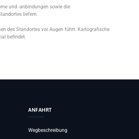
tröme und -anbindungen sowie die
andortes liefern.
hen des Standortes vor Augen führt. Kartografische
al befindet.
ANFAHRT
Wegbeschreibung