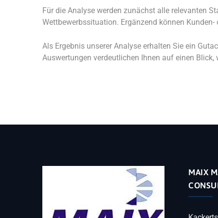
Für die Analyse werden zunächst alle relevanten St
Wettbewerbssituation. Ergänzend können Kunden- o
Als Ergebnis unserer Analyse erhalten Sie ein Guta
Auswertungen verdeutlichen Ihnen auf einen Blick
MAIX M
CONSU
Kackerts