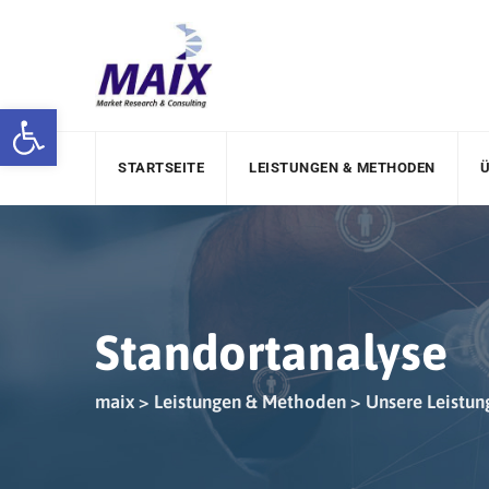
Skip
to
content
Werkzeugleiste öffnen
STARTSEITE
LEISTUNGEN & METHODEN
Ü
Standortanalyse
maix
>
Leistungen & Methoden
>
Unsere Leistun