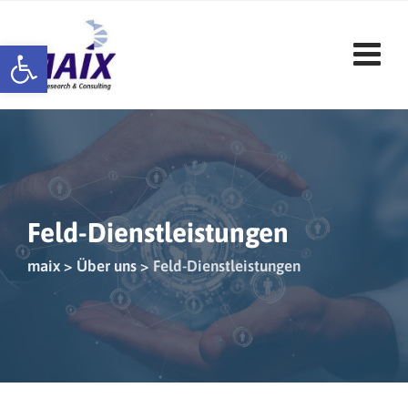
Skip
to
Werkzeugleiste öffnen
content
Feld-Dienstleistungen
maix
>
Über uns
>
Feld-Dienstleistungen