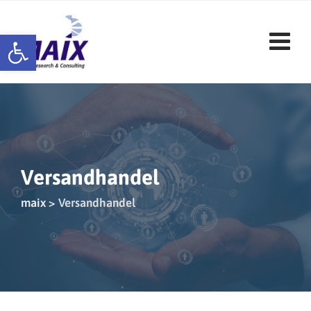
Skip
to
Werkzeugleiste öffnen
content
Versandhandel
maix
>
Versandhandel